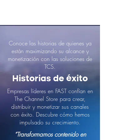
Conoce las historias de quienes ya
están maximizando su alcance y
monetización con las soluciones de
TCS.
Historias de éxito
Empresas líderes en FAST confían en
The Channel Store para crear,
distribuir y monetizar sus canales
con éxito. Descubre cómo hemos
impulsado su crecimiento.
“Transformamos contenido en